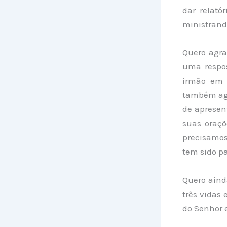
dar relató
ministrando
Quero agra
uma respo
irmão em 
também agr
de apresen
suas oraçõ
precisamos
tem sido pa
Quero aind
três vidas
do Senhor 