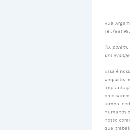
Rua Argemi
Tel. (88) 9
Tu, porém, 
um evangel
Essa é nos
proposto,
implantaçã
precisamo
tempo cert
humanos e 
nosso cora
que trabal