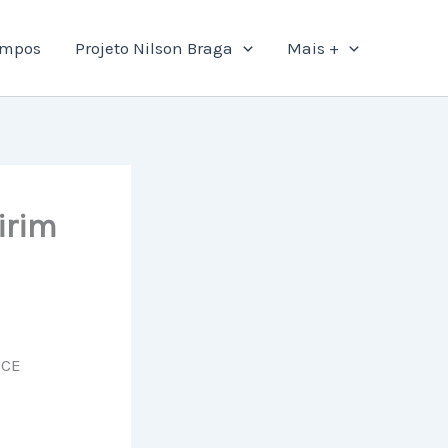
ampos
Projeto Nilson Braga
Mais +
irim
-CE