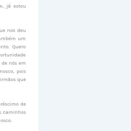
m, já estou
que nos deu
 também um
nto. Quero
portunidade
e de nós em
nosco, pois
 irmãos que
créscimo de
os caminhos
osco.