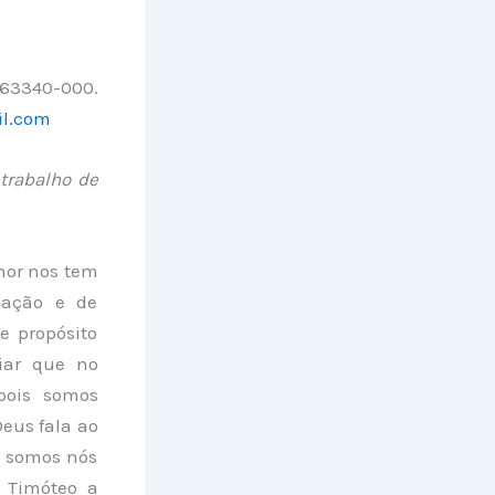
 63340-000.
il.com
 trabalho de
hor nos tem
zação e de
e propósito
iar que no
 pois somos
eus fala ao
o somos nós
a Timóteo a