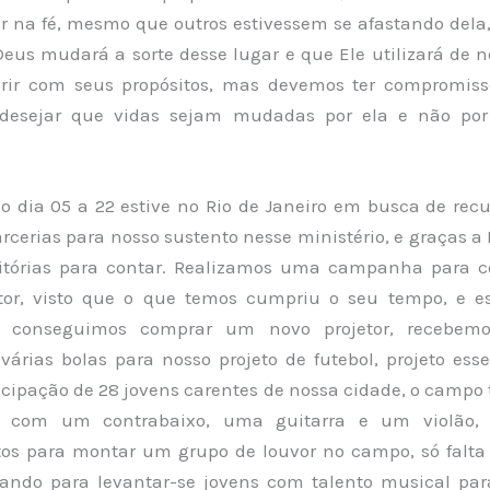
 na fé, mesmo que outros estivessem se afastando dela
Deus mudará a sorte desse lugar e que Ele utilizará de 
rir com seus propósitos, mas devemos ter compromis
 desejar que vidas sejam mudadas por ela e não po
o dia 05 a 22 estive no Rio de Janeiro em busca de recu
rcerias para nosso sustento nesse ministério, e graças a
itórias para contar. Realizamos uma campanha para 
tor, visto que o que temos cumpriu o seu tempo, e es
, conseguimos comprar um novo projetor, recebe
várias bolas para nosso projeto de futebol, projeto ess
icipação de 28 jovens carentes de nossa cidade, o campo
 com um contrabaixo, uma guitarra e um violão,
os para montar um grupo de louvor no campo, só falta 
ando para levantar-se jovens com talento musical pa