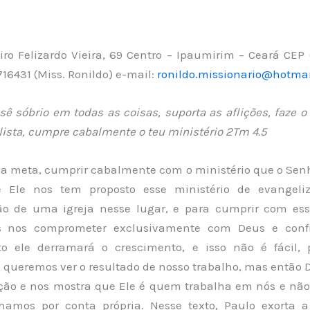
ro Felizardo Vieira, 69 Centro – Ipaumirim – Ceará CEP
9716431 (Miss. Ronildo) e-mail:
ronildo.missionario@hotma
sê sóbrio em todas as coisas, suporta as aflições, faze o
ista, cumpre cabalmente o teu ministério 2Tm 4.5
sa meta, cumprir cabalmente com o ministério que o Sen
 e Ele nos tem proposto esse ministério de evangeli
o de uma igreja nesse lugar, e para cumprir com ess
s nos comprometer exclusivamente com Deus e conf
o ele derramará o crescimento, e isso não é fácil,
queremos ver o resultado de nosso trabalho, mas então D
ção e nos mostra que Ele é quem trabalha em nós e nã
hamos por conta própria. Nesse texto, Paulo exorta 