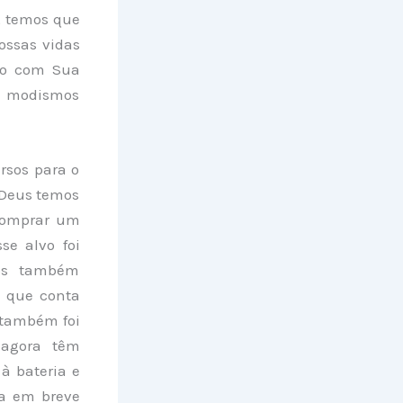
, temos que
nossas vidas
so com Sua
r modismos
rsos para o
 Deus temos
comprar um
se alvo foi
mos também
e que conta
 também foi
 agora têm
à bateria e
ra em breve