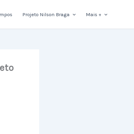
ampos
Projeto Nilson Braga
Mais +
eto