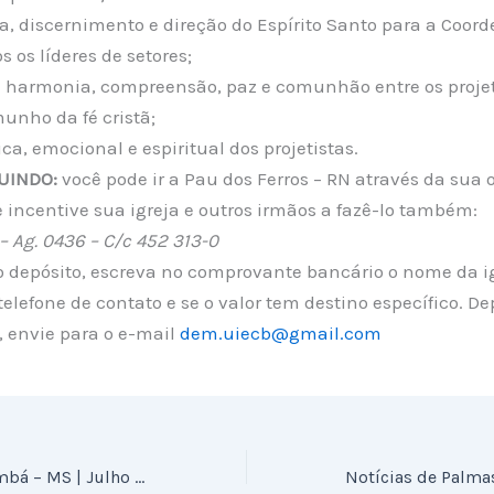
a, discernimento e direção do Espírito Santo para a Coor
s os líderes de setores;
e harmonia, compreensão, paz e comunhão entre os projet
unho da fé cristã;
ica, emocional e espiritual dos projetistas.
UINDO:
você pode ir a Pau dos Ferros – RN através da sua o
 incentive sua igreja e outros irmãos a fazê-lo também:
 Ag. 0436 – C/c 452 313-0
o depósito, escreva no comprovante bancário o nome da i
elefone de contato e se o valor tem destino específico. De
, envie para o e-mail
dem.uiecb@gmail.com
Notícias de Corumbá – MS | Julho 2016