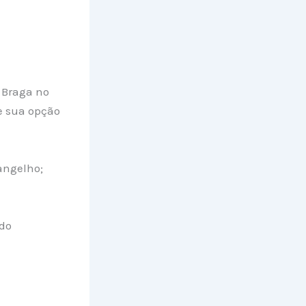
n Braga no
e sua opção
angelho;
udo