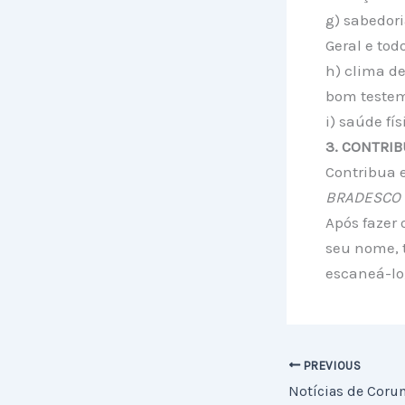
g) sabedori
Geral e todo
h) clima d
bom testem
i) saúde fís
3. CONTRIB
Contribua e
BRADESCO –
Após fazer 
seu nome, t
escaneá-lo
PREVIOUS