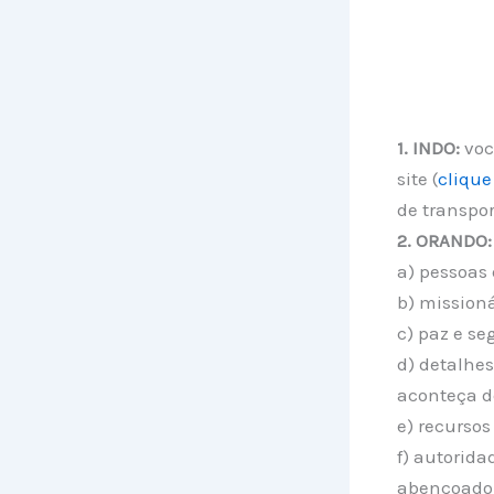
1. INDO:
você
site (
clique
de transpor
2. ORANDO:
a) pessoas
b) missioná
c) paz e se
d) detalhes
aconteça d
e) recursos
f) autorida
abençoador