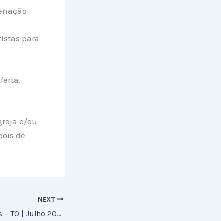
denação
istas para
ferta.
greja e/ou
pois de
NEXT
Notícias de Palmas – TO | Julho 2016