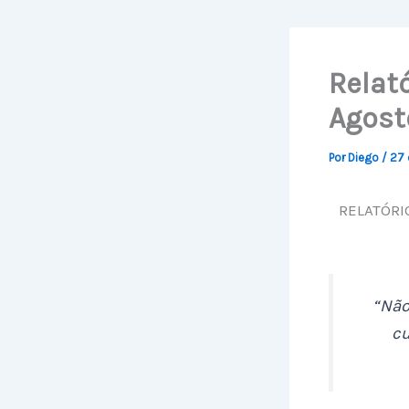
Relat
Agost
Por
Diego
/
27 
RELATÓRI
“Não
cu