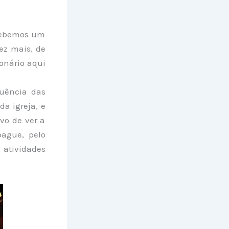
rcebemos um
ez mais, de
onário aqui
uência das
a igreja, e
vo de ver a
pague, pelo
 atividades