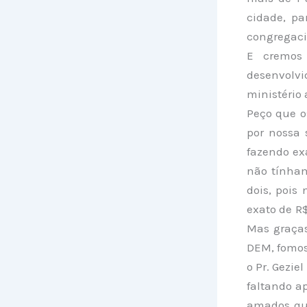
cidade, pa
congregacio
E cremos 
desenvolv
ministério 
Peço que o
por nossa 
fazendo ex
não tínham
dois, pois
exato de R$
Mas graças
DEM, fomos
o Pr. Gezie
faltando a
amados que