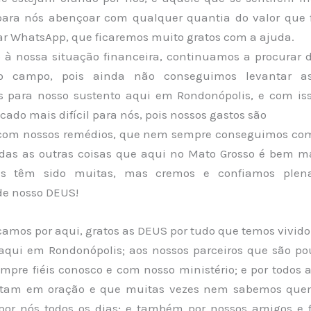
ara nós abençoar com qualquer quantia do valor que f
ar WhatsApp, que ficaremos muito gratos com a ajuda.
 à nossa situação financeira, continuamos a procurar d
o campo, pois ainda não conseguimos levantar as
s para nosso sustento aqui em Rondonópolis, e com is
cado mais difícil para nós, pois nossos gastos são
com nossos remédios, que nem sempre conseguimos com
das as outras coisas que aqui no Mato Grosso é bem ma
des têm sido muitas, mas cremos e confiamos ple
de nosso DEUS!
camos por aqui, gratos as DEUS por tudo que temos vivid
aqui em Rondonópolis; aos nossos parceiros que são po
mpre fiéis conosco e com nosso ministério; e por todos 
ntam em oração e que muitas vezes nem sabemos que
or nós todos os dias; e também por nossos amigos e 