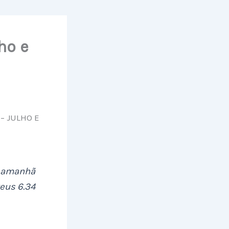
ho e
– JULHO E
o amanhã
eus 6.34