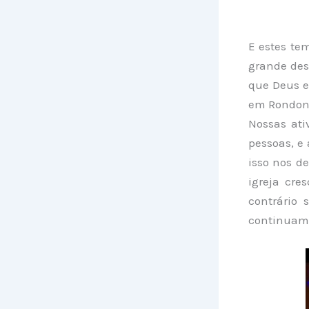
E estes te
grande des
que Deus e
em Rondonó
Nossas at
pessoas, e
isso nos d
igreja cre
contrário 
continuam 