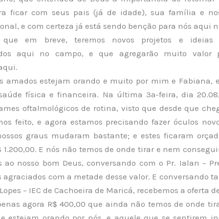
ra ficar com seus pais (já de idade), sua família e no
nal, e com certeza já está sendo benção para nós aqui na
que em breve, teremos novos projetos e ideias
idos aqui no campo, e que agregarão muito valor 
aqui.
s amados estejam orando e muito por mim e Fabiana, 
saúde física e financeira. Na última 3ª-feira, dia 20.08
ames oftalmológicos de rotina, visto que desde que ch
os feito, e agora estamos precisando fazer óculos nov
 nossos graus mudaram bastante; e estes ficaram orçad
 1.200,00. E nós não temos de onde tirar e nem conseguir
 ao nosso bom Deus, conversando com o Pr. Ialan – Pr
 agraciados com a metade desse valor. E conversando
l Lopes – IEC de Cachoeira de Maricá, recebemos a oferta d
penas agora R$ 400,00 que ainda não temos de onde tira
 estejam orando por nós, e aquele que se sentirem 