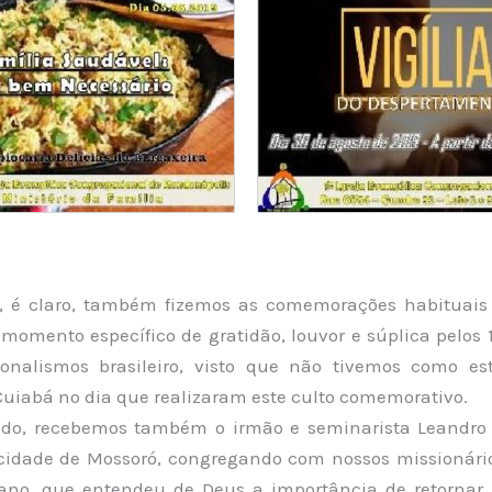
, é claro, também fizemos as comemorações habituais
 momento específico de gratidão, louvor e súplica pelos 
onalismos brasileiro, visto que não tivemos como e
Cuiabá no dia que realizaram este culto comemorativo.
odo, recebemos também o irmão e seminarista Leandro
cidade de Mossoró, congregando com nossos missionário
ano, que entendeu de Deus a importância de retornar