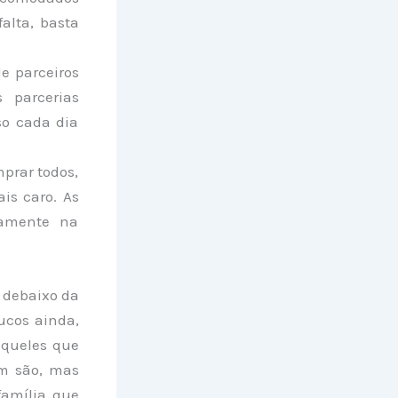
alta, basta
e parceiros
 parcerias
so cada dia
prar todos,
is caro. As
namente na
o debaixo da
ucos ainda,
aqueles que
m são, mas
família que