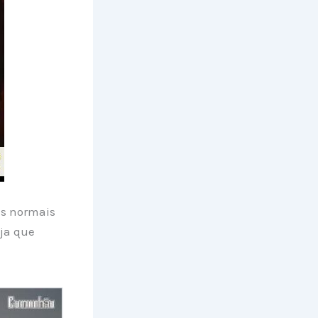
is normais
eja que