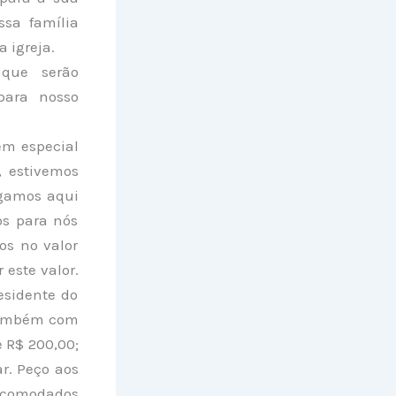
ssa família
 igreja.
 que serão
para nosso
em especial
, estivemos
egamos aqui
os para nós
os no valor
 este valor.
esidente do
 também com
e R$ 200,00;
r. Peço aos
incomodados