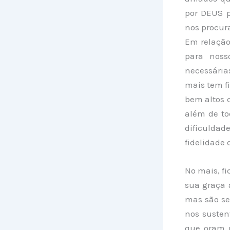
por DEUS p
nos procur
Em relação
para noss
necessária
mais tem fi
bem altos 
além de to
dificulda
fidelidade 
No mais, fi
sua graça 
mas são se
nos suste
que oram p