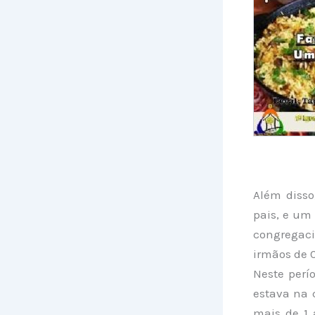
Além disso
pais, e um
congregaci
irmãos de 
Neste perí
estava na 
mais de 1 