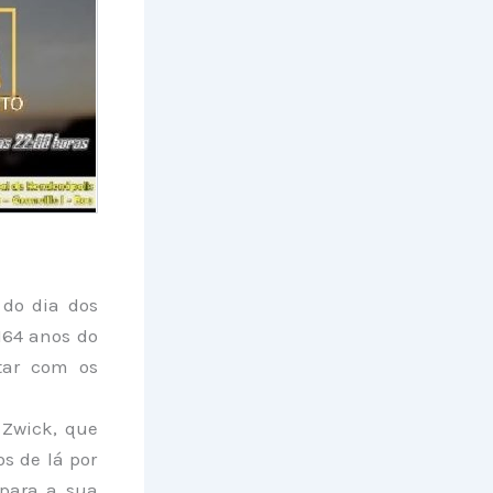
 do dia dos
164 anos do
star com os
 Zwick, que
s de lá por
 para a sua