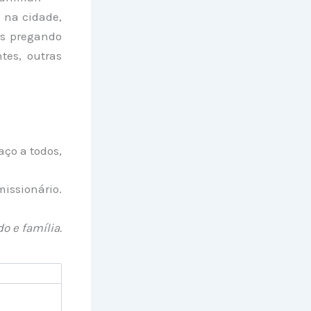
 na cidade,
os pregando
tes, outras
ço a todos,
issionário.
o e família.