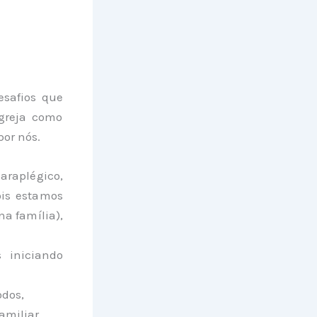
esafios que
greja como
or nós.
araplégico,
ois estamos
na família),
 iniciando
odos,
amiliar.