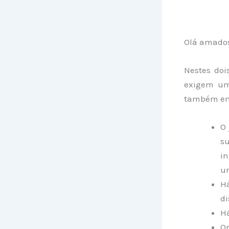
Olá amados
Nestes doi
exigem um
também em 
O 
su
in
um
H
di
Há
Or