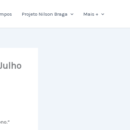
ampos
Projeto Nilson Braga
Mais +
Julho
ono.”