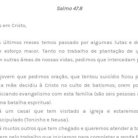
Salmo 47.8
 em Cristo,
s últimos meses temos passado por algumas lutas e d
 esforço maior. Tanto no trabalho de plantação de i
outras áreas de nossas vidas, pedimos que intercedam p
jovem que pedimos oração, que tentou suicídio ficou p
a mãe decidiu à Cristo no culto de batismos; orem p
iciando evangelismo com esta família (são seis pessoas 
a batalha espiritual.
á um casal que tem visitado a igreja e estaremos
scipulado (Toninho e Neusa).
 muitos outros que tem chegado e queremos atender a t
em pelo trabalho que iniciamos para completar a renda f