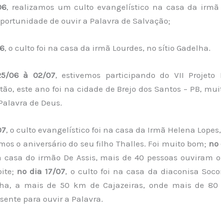
06
, realizamos um culto evangelístico na casa da irmã 
portunidade de ouvir a Palavra de Salvação;
06
, o culto foi na casa da irmã Lourdes, no sítio Gadelha.
25/06 à 02/07
, estivemos participando do VII Projeto 
ão, este ano foi na cidade de Brejo dos Santos – PB, mu
Palavra de Deus.
07
, o culto evangelístico foi na casa da Irmã Helena Lopes
s o aniversário do seu filho Thalles. Foi muito bom;
no 
na casa do irmão De Assis, mais de 40 pessoas ouviram 
ite;
no dia 17/07
, o culto foi na casa da diaconisa Socor
ha, a mais de 50 km de Cajazeiras, onde mais de 80 
sente para ouvir a Palavra.