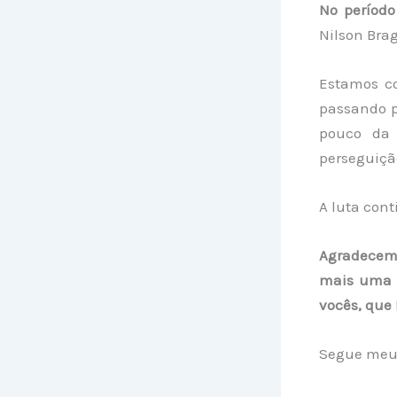
No período
Nilson Brag
Estamos c
passando p
pouco da 
perseguiçã
A luta cont
Agradecemo
mais uma v
vocês, que 
Segue meu 