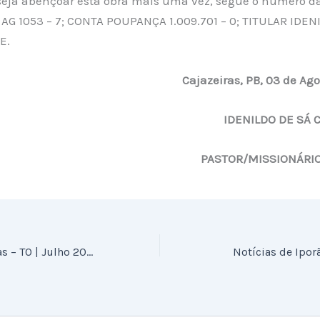
seja abençoar esta obra mais uma vez, segue o número d
AG 1053 – 7; CONTA POUPANÇA 1.009.701 – 0; TITULAR IDEN
E.
Cajazeiras, PB, 03 de Ago
IDENILDO DE SÁ 
PASTOR/MISSIONÁRI
Notícias de Palmas – TO | Julho 2016
Notícias de Iporã