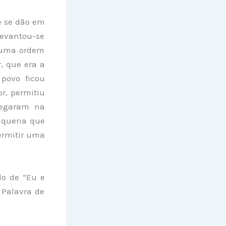
e se dão em
levantou-se
á uma ordem
, que era a
 povo ficou
r, permitiu
hegaram na
 queria que
ermitir uma
do de “Eu e
 Palavra de