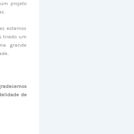
 um projeto
as.
as estamos
s tirado um
uma grande
ade.
Agradecemos
delidade de