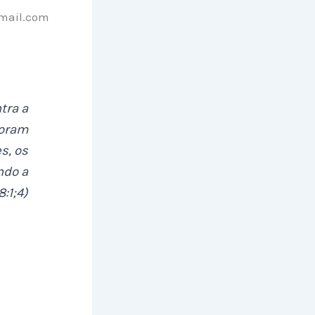
mail.com
tra a
foram
s, os
ndo a
8:1;4)