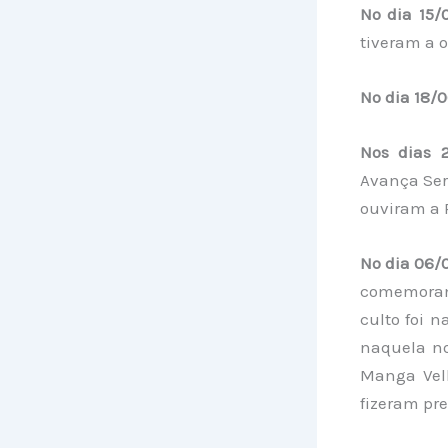
No dia 15/
tiveram a o
No dia 18/
Nos dias 
Avança Sert
ouviram a 
No dia 06/
comemoramo
culto foi 
naquela no
Manga Vel
fizeram pre