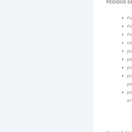
PEDIDOS D
Po
Po
Po
co
po
pe
po
po
pa
pa
e