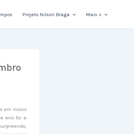
ampos
Projeto Nilson Braga
Mais +
embro
as em nosso
e ano foi a
surpreende,