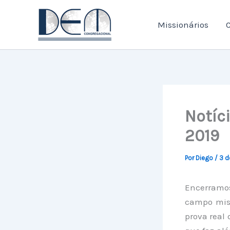
Ir
para
Missionários
C
o
conteúdo
Notíc
2019
Por
Diego
/
3 d
Encerramos
campo miss
prova real