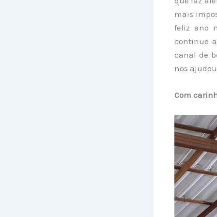
que faz al
mais impos
feliz ano 
continue 
canal de b
nos ajudou
Com carinh