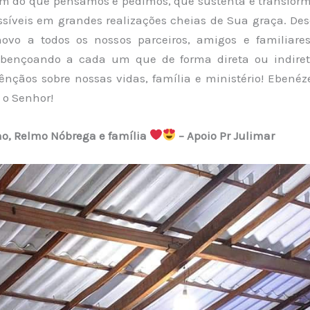
ém do que pensamos e pedimos, que sustenta e transform
síveis em grandes realizações cheias de Sua graça. D
novo a todos os nossos parceiros, amigos e familiar
abençoando a cada um que de forma direta ou indiret
ênçãos sobre nossas vidas, família e ministério! Ebenéze
 o Senhor!
o, Relmo Nóbrega e família
– Apoio Pr Julimar