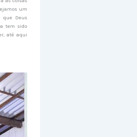
a as coisas
esejamos um
es que Deus
a tem sido
r, até aqui