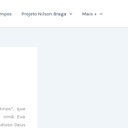
ampos
Projeto Nilson Braga
Mais +
inos”, que
a irmã Eva
ndioso Deus