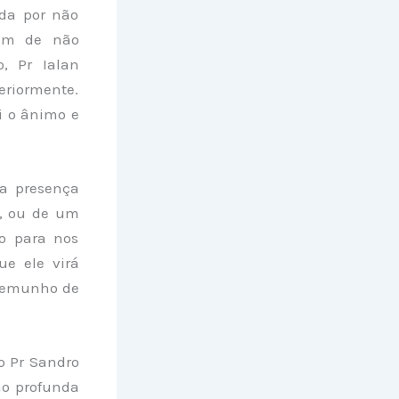
ada por não
lém de não
, Pr Ialan
teriormente.
ui o ânimo e
 a presença
o, ou de um
to para nos
e ele virá
stemunho de
o Pr Sandro
ão profunda