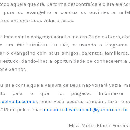
todo aquele que crê. De forma descontraída e clara ele c
pura do evangelho e conduz os ouvintes a reflet
 de entregar suas vidas a Jesus.
todo crente congregacional a, no dia 24 de outubro, abr
se um MISSIONÁRIO DO LAR, e usando o Programa 
ar o evangelho com seus amigos, parentes, familiares,
u estudo, dando-lhes a oportunidade de conhecerem a
or e Senhor.
u lar e confie que a Palavra de Deus não voltará vazia, 
ito para o qual foi pregada. Informe-se 
ocolheita.com.br
, onde você poderá, também, fazer o 
015, ou pelo e-mail
encontrodevidauiecb@yahoo.com.br
.
Miss. Mirtes Elaine Ferreir