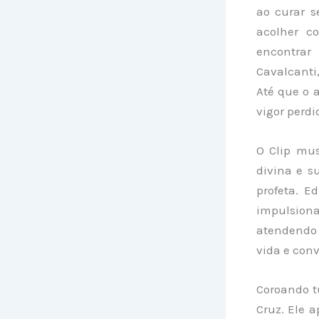
ao curar s
acolher c
encontrar
Cavalcanti,
Até que o a
vigor perdi
O Clip mus
divina e s
profeta. E
impulsion
atendendo 
vida e conv
Coroando t
Cruz. Ele 