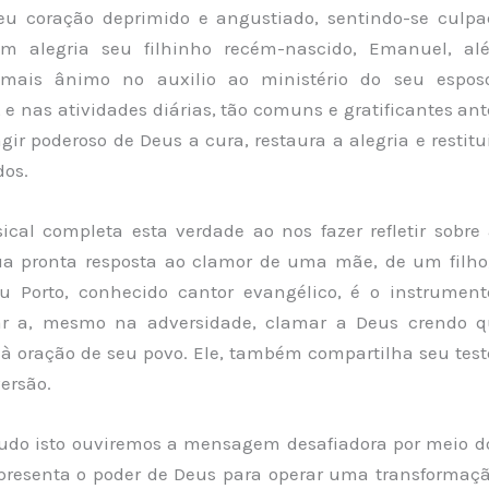
eu coração deprimido e angustiado, sentindo-se culp
om alegria seu filhinho recém-nascido, Emanuel, a
 mais ânimo no auxilio ao ministério do seu esposo
 e nas atividades diárias, tão comuns e gratificantes an
gir poderoso de Deus a cura, restaura a alegria e restit
dos.
ical completa esta verdade ao nos fazer refletir sobre
ua pronta resposta ao clamor de uma mãe, de um filh
du Porto, conhecido cantor evangélico, é o instrumen
ar a, mesmo na adversidade, clamar a Deus crendo qu
à oração de seu povo. Ele, também compartilha seu te
ersão.
udo isto ouviremos a mensagem desafiadora por meio d
apresenta o poder de Deus para operar uma transformaç