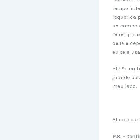
tempo inte
requerida 
ao campo e
Deus que e
de fé e de
eu seja usa
Ah! Se eu t
grande pel
meu lado.
Abraço cari
P.S. – Con