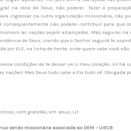
gral na obra de Deus, não poderei fazer a preparaç
para ingressar na outra organização missionária, não pod
 consequentemente não poderei contribuir para que o
nvolvem as nações sejam alcançados. Mas seguirei n
pendência de Deus, crendo que o Senhor seguirá te usand
da por ELE, na linha de frente, onde quem sabe você não p
ivesse condições de te deixar ver o meu coração. Ali há
as nações! Mas Deus tudo sabe e Ele tudo vê. Obrigada po
nhoso, com gratidão, em Jesus, Liz
tinuo sendo missionária associada ao DEM – UIECB