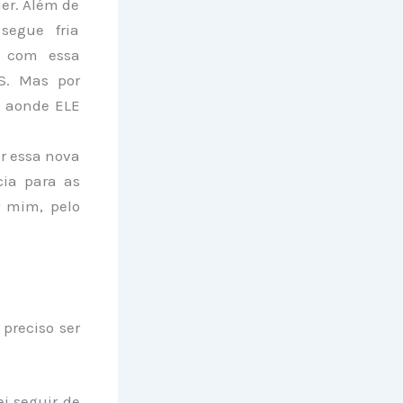
er. Além de
segue fria
r com essa
S. Mas por
á aonde
ELE
ar essa nova
cia para as
r mim, pelo
preciso ser
i seguir de