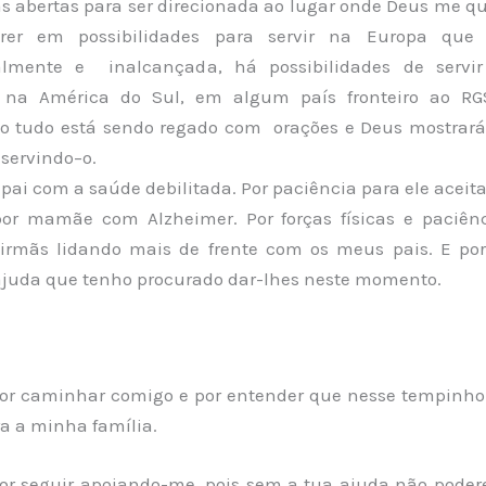
as abertas para ser direcionada ao lugar onde Deus me qu
rer em possibilidades para servir na Europa que 
ualmente e inalcançada, há possibilidades
de servi
a
na América do Sul
,
em algum país fronteiro ao RG
o tudo está sendo regado com orações e Deus mostrar
r
servi
ndo
–
o.
pai com a saúde debilitada. Por paciência para ele aceit
por mamãe com Alzheimer. Por forças físicas e paciên
irmãs lidando mais de frente com os meus pais. E po
ajuda que tenho procurado dar-lhes neste momento.
or caminhar comigo e por entender que nesse tempinho 
a a minha família.
or seguir apoiando-me, pois sem a tua ajuda não podere