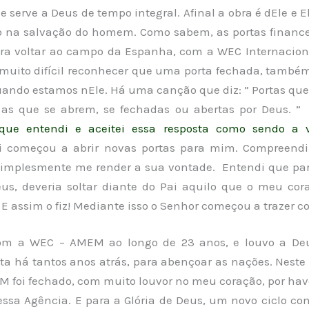
 serve a Deus de tempo integral. Afinal a obra é dEle e E
o na salvação do homem. Como sabem, as portas finance
ra voltar ao campo da Espanha, com a WEC Internacion
 muito difícil reconhecer que uma porta fechada, também
uando estamos nEle. Há uma canção que diz: ” Portas que
 as que se abrem, se fechadas ou abertas por Deus. 
ue entendi e aceitei essa resposta como sendo a 
 começou a abrir novas portas para mim.
Compreendi
simplesmente me render a sua vontade. Entendi que par
us, deveria soltar diante do Pai aquilo que o meu cor
. E assim o fiz! Mediante isso o Senhor começou a trazer
co
com a WEC – AMEM ao longo de 23 anos, e louvo a Deu
ita há tantos anos atrás, para abençoar as nações. Neste
 foi fechado, com muito louvor no meu coração, por have
ssa Agência. E para a Glória de Deus, um novo ciclo co