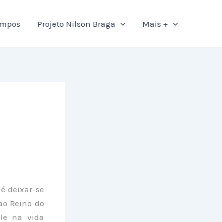
ampos
Projeto Nilson Braga
Mais +
é deixar-se
ao Reino do
le na vida