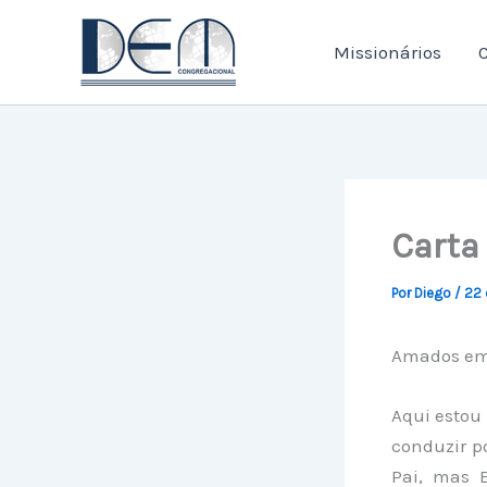
Ir
para
Missionários
C
o
conteúdo
Carta
Por
Diego
/
22 
Amados em 
Aqui estou
conduzir p
Pai, mas 