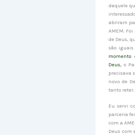
daquele que
interessad
abriram pa
AMEM.
Foi
de Deus, q
são iguais
momento q
Deus,
o Pai
precisava 
novo de De
tanto reter
E
u servi 
parceria fe
com a AMEM
Deus com e