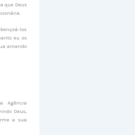
da que Deus
sionária.
 abençoá-los
anto eu os
inua amando
a Agência
vindo Deus,
irme a sua