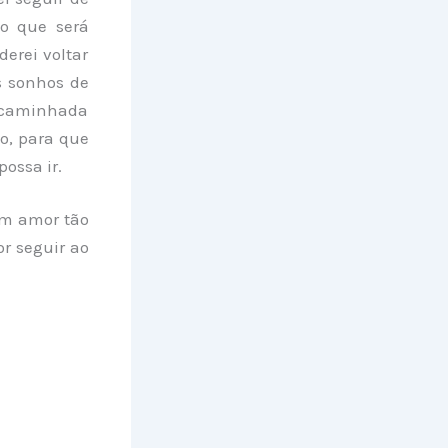
ão que será
erei voltar
s sonhos de
a caminhada
o, para que
ossa ir.
 um amor tão
r seguir ao