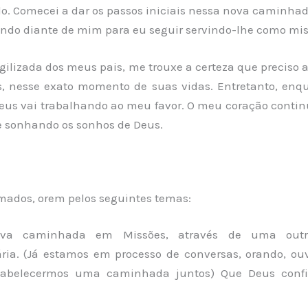
do. Comecei a dar os passos iniciais nessa nova caminha
ando diante de mim para eu seguir servindo-lhe como mis
gilizada dos meus pais, me trouxe a certeza que preciso
, nesse exato momento de suas vidas. Entretanto
,
enqu
eus vai trabalhando ao meu favor. O meu coração cont
e sonhando os sonhos de Deus.
amados, orem pelos seguintes temas:
ova caminhada em Missões, através de
uma
outr
ria. (
Já e
stamos em processo de conversas, orando, ou
tabelecermos uma caminhada juntos) Que Deus conf