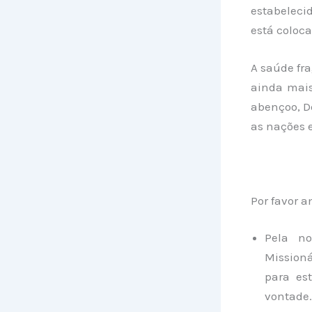
estabeleci
está coloc
A saúde fra
ainda mais
abençoo, D
as nações 
Por favor 
Pela n
Missioná
para es
vontade.