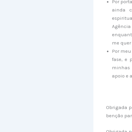
Por port
ainda c
espirit
Agênci
enquant
me que
Por meu 
fase, e 
minhas 
apoio e 
Obrigada p
benção par
Obrigada p