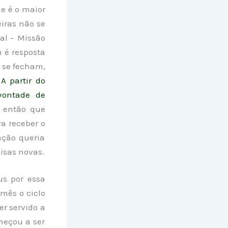
le é o maior
iras não se
al – Missão
 é resposta
 se fecham,
”
A partir do
vontade de
 então que
a receber o
ação queria
isas novas.
s por essa
 mês o ciclo
r servido a
meçou a ser