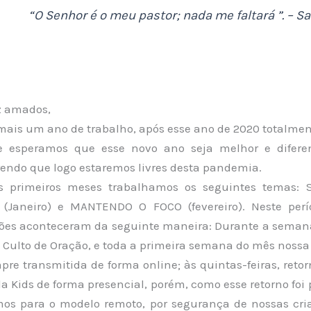
“O Senhor é o meu pastor; nada me faltará ”. – Sa
z amados,
mais um ano de trabalho, após esse ano de 2020 totalment
 e esperamos que esse novo ano seja melhor e difere
rendo que logo estaremos livres desta pandemia.
is primeiros meses trabalhamos os seguintes temas:
(Janeiro) e MANTENDO O FOCO (fevereiro). Neste per
es aconteceram da seguinte maneira: Durante a semana
so Culto de Oração, e toda a primeira semana do mês noss
pre transmitida de forma online; às quintas-feiras, ret
a Kids de forma presencial, porém, como esse retorno foi 
mos para o modelo remoto, por segurança de nossas cri