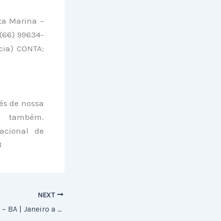
ta Marina –
 (66) 99634-
cia) CONTA:
vés de nossa
na também.
acional de
B
NEXT
Notícias de Jequié – BA | Janeiro a Março 2021