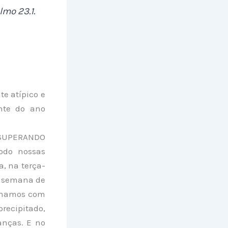
lmo 23.1.
e atípico e
nte do ano
 SUPERANDO
íodo nossas
, na terça-
a semana de
ornamos com
precipitado,
anças. E no