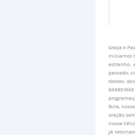
Graça e Pa
Iniciamos 
estranho,
passado, c
Nestes do
BARREIRAS 
programaçõ
feira, nos
oração sem
nossa Célul
já retorna