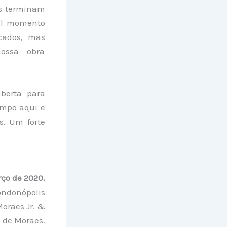
as terminam
ual momento
icados, mas
ossa obra
aberta para
ampo aqui e
. Um forte
ço de 2020.
ondonópolis
Moraes Jr. &
 de Moraes.