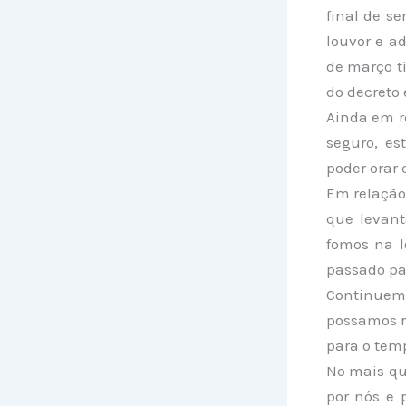
final de s
louvor e ad
de março t
do decreto 
Ainda em r
seguro, es
poder orar 
Em relação
que levant
fomos na l
passado pa
Continuem
possamos r
para o temp
No mais qu
por nós e 