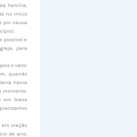
da Família,
te no início
e por causa
ípio).
 possível e
greja, para
ois o valor
rém, quando
deira havia
te momento.
e em breve
 precisamos
m em oração
cio de ano,