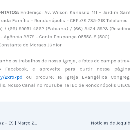
NTATOS:
Endereço: Av. Wilson Kanasilo, 111 – Jardim San
ada Família – Rondonópolis – CEP.:78.735-218 Telefones:
o) / (66) 99951-4662 (Fabiana) / (66) 3424-5923 (Residên
 – Agência 3879 – Conta Poupança 05556-8 (500)
 Constante de Moraes Júnior
nhe os trabalhos de nossa igreja, e fotos do campo atra
 Facebook, e aproveite para curtir nossa pági
.ly/2xro7pd
ou procure: 1ª Igreja Evangélica Congreg
is. Nosso Canal no YouTube: 1ª IEC de Rondonópolis UIEC
Notícias de Aracruz – ES | Março 2021