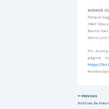
NOSSOS CO
Parque Sagr
7467 (Deci
Banco Itaú
Decio Luiz
PS.: Acompa
página no
https://bit
Rondonópol
PREVIOUS