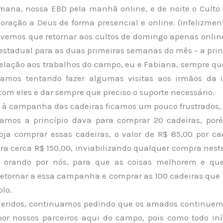
emana, nossa EBD pela manhã online, e de noite o Culto 
oração a Deus de forma presencial e online. (Infelizmen
ivemos que retornar aos cultos de domingo apenas onlin
estadual para as duas primeiras semanas do mês – a princ
elação aos trabalhos do campo, eu e Fabiana, sempre que
tamos tentando fazer algumas visitas aos irmãos da i
com eles e dar sempre que preciso o suporte necessário.
 à campanha das cadeiras ficamos um pouco frustrados, p
amos a princípio dava para comprar 20 cadeiras, po
oja comprar essas cadeiras, o valor de R$ 85,00 por ca
ra cerca R$ 150,00, inviabilizando qualquer compra nes
 orando por nós, para que as coisas melhorem e qu
etornar a essa campanha e comprar as 100 cadeiras que
lo.
eridos, continuamos pedindo que os amados continue
por nossos parceiros aqui do campo, pois como todo iní