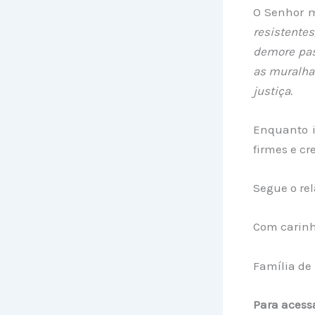
O Senhor m
resistente
demore pas
as muralhas
justiça.
Enquanto 
firmes e cr
Segue o rel
Com carinh
Família de
Para acessa