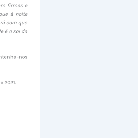
am firmes e
que à noite
ará com que
e é o sol da
ntenha-nos
e 2021.