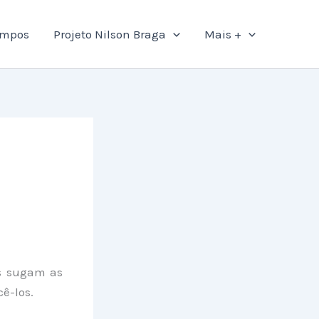
ampos
Projeto Nilson Braga
Mais +
es sugam as
ê-los.