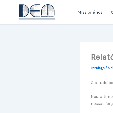
Ir
para
Missionários
C
o
conteúdo
Relató
Por
Diego
/
5 d
Olá tudo b
Nos último
nossas for