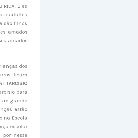
RICA; Eles
s e adultos
 são filhos
ses amados
sses amados
crianças dos
irros ficam
ial
TARCISIO
arcisio para
e um grande
anças estão
go na Escola
rço escolar
e por nesse