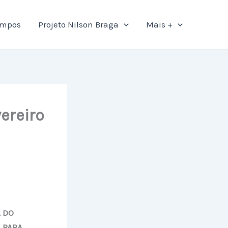
ampos
Projeto Nilson Braga
Mais +
ereiro
 DO
 PARA