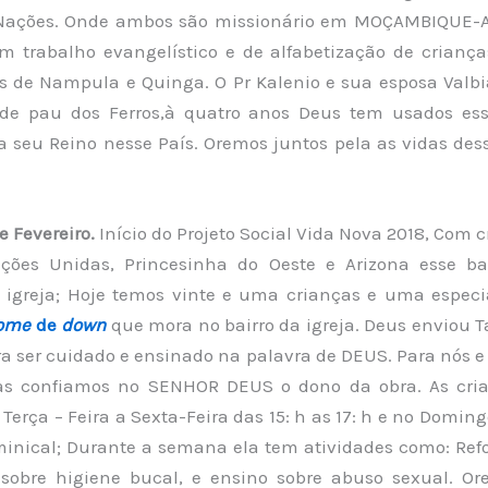
Nações. Onde ambos são missionário em MOÇAMBIQUE-AF
m trabalho evangelístico e de alfabetização de criança
s de Nampula e Quinga. O Pr Kalenio e sua esposa Valbia
 de pau dos Ferros,à quatro anos Deus tem usados es
a seu Reino nesse País. Oremos juntos pela as vidas de
e Fevereiro.
Início do Projeto Social Vida Nova 2018, Com 
ações Unidas, Princesinha do Oeste e Arizona esse ba
 igreja; Hoje temos vinte e uma crianças e uma espec
rome
de
down
que mora no bairro da igreja. Deus enviou T
ara ser cuidado e ensinado na palavra de DEUS. Para nós 
as confiamos no SENHOR DEUS o dono da obra. As cri
Terça – Feira a Sexta-Feira das 15: h as 17: h e no Domin
minical; Durante a semana ela tem atividades como: Refo
 sobre higiene bucal, e ensino sobre abuso sexual. Or