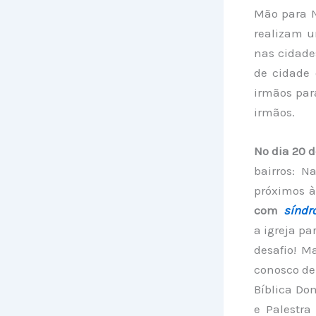
Mão para 
realizam u
nas cidade
de cidade
irmãos par
irmãos.
No dia 20 d
bairros: N
próximos à
com
sínd
a igreja p
desafio! M
conosco de 
Bíblica Do
e Palestra