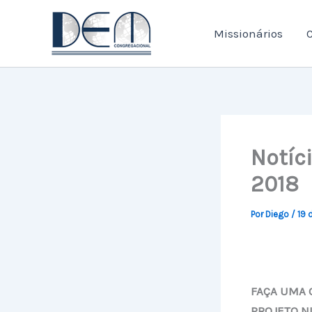
Ir
para
Missionários
C
o
conteúdo
Notíci
2018
Por
Diego
/
19 
FAÇA UMA 
PROJETO NI