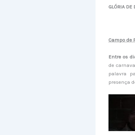
GLÓRIA DE 
Campo de P
Entre os di
de carnava
palavra pa
presença d