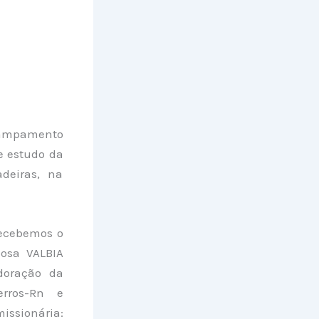
campamento
e estudo da
adeiras, na
Recebemos o
posa VALBIA
doração da
rros-Rn e
ssionária: