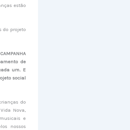
ianças estão
 do projeto
A CAMPANHA
bamento de
 cada um. E
jeto social
 crianças do
 Vida Nova,
 musicais e
elos nossos