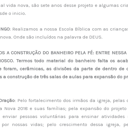
ial vida nova, são sete anos desse projeto e algumas cr
de o inicio.
INGO
: Realizamos a nossa Escola Bíblica com as crianças
 nova. Onde são incluídos na palavra de DEUS.
MOS A CONSTRUÇÃO DO BANHEIRO PELA FÉ: ENTRE NESS
OSCO. Termos todo material do banheiro falta os aca
e foram, cerâmicas, as divisões da parte de dentro de
a construção de três salas de aulas para expansão do pro
Oração
: Pelo fortalecimento dos irmãos da igreja, pelas
da Nova 2018 e suas famílias; pela expansão do projeto
enviar pessoas voluntárias para ensinar atividades
; por nossas vidas; pelo crescimento dessa igreja, p