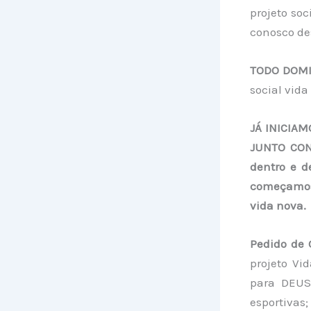
projeto soc
conosco des
TODO DOM
social vida
JÁ INICIA
JUNTO CON
dentro e d
começamos 
vida nova.
Pedido de 
projeto Vi
para DEUS 
esportivas