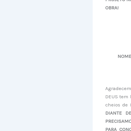
OBRA!
NOME:
Agradecemo
DEUS tem l
cheios de
DIANTE D
PRECISAMO
PARA CON