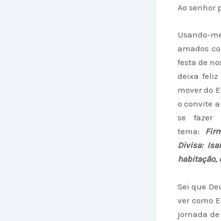
Ao senhor p
Usando-me
amados col
festa de no
deixa feli
mover do Es
o convite 
se fazer 
tema:
Fir
Divisa: Is
habitação, 
Sei que Deu
ver como E
jornada de