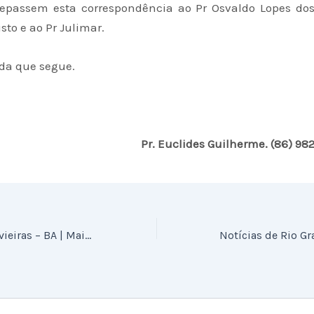
 repassem esta correspondência ao Pr Osvaldo Lopes dos
isto e ao Pr Julimar.
ida que segue.
Pr. Euclides Guilherme. (86) 9
Relatório de Canavieiras – BA | Maio de 2014