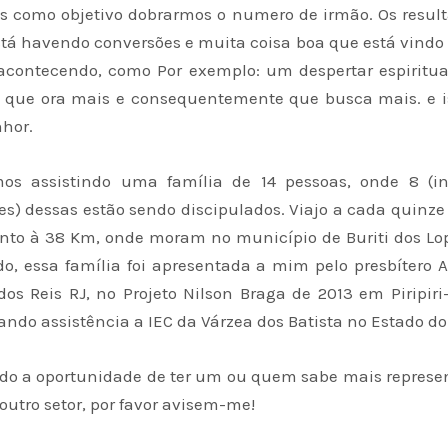
s como objetivo dobrarmos o numero de irmão. Os result
está havendo conversões e muita coisa boa que está vindo
acontecendo, como Por exemplo: um despertar espiritual
 que ora mais e consequentemente que busca mais. e is
hor.
os assistindo uma família de 14 pessoas, onde 8 (in
s) dessas estão sendo discipulados. Viajo a cada quinze
to à 38 Km, onde moram no município de Buriti dos Lo
, essa família foi apresentada a mim pelo presbítero A
os Reis RJ, no Projeto Nilson Braga de 2013 em Piripiri-
ando assistência a IEC da Várzea dos Batista no Estado d
do a oportunidade de ter um ou quem sabe mais represe
utro setor, por favor avisem-me!