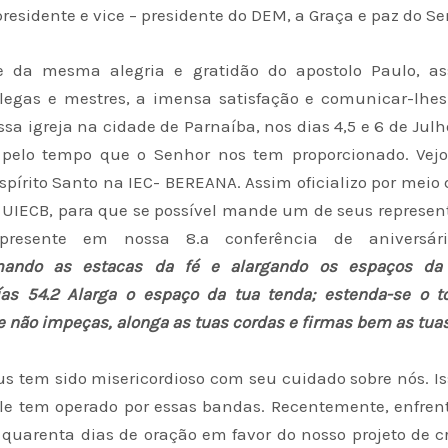
residente e vice – presidente do DEM, a Graça e paz do Se
 da mesma alegria e gratidão do apostolo Paulo, as
egas e mestres, a imensa satisfação e comunicar-lh
ssa igreja na cidade de Parnaíba, nos dias 4,5 e 6 de Jul
z pelo tempo que o Senhor nos tem proporcionado. Vejo
pírito Santo na IEC- BEREANA. Assim oficializo por meio 
a UIECB, para que se possível mande um de seus represen
presente em nossa 8.ª conferência de aniversá
mando as estacas da fé e alargando os espaços da 
aías 54.2 Alarga o espaço da tua tenda; estenda-se o t
e não impeças, alonga as tuas cordas e firmas bem as tuas
s tem sido misericordioso com seu cuidado sobre nós. Is
le tem operado por essas bandas. Recentemente, enfr
 quarenta dias de oração em favor do nosso projeto de c