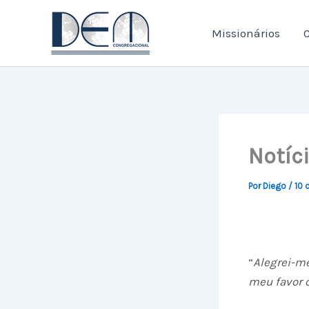
Ir
para
Missionários
C
o
conteúdo
Notíci
Por
Diego
/
10 
“
Alegrei-m
meu favor o