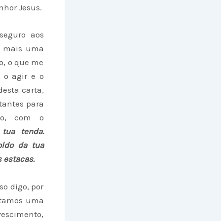
nhor Jesus.
seguro aos
es mais uma
ho, o que me
 o agir e o
desta carta,
tantes para
rio, com o
tua tenda.
oldo da tua
 estacas.
so digo, por
entamos uma
rescimento,