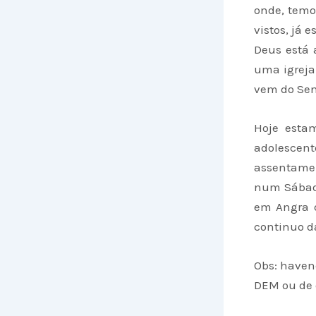
onde, temo
vistos, já 
Deus está 
uma igreja
vem do Sen
Hoje estam
adolescente
assentamen
num Sábado
em Angra d
continuo d
Obs: haven
DEM ou de o