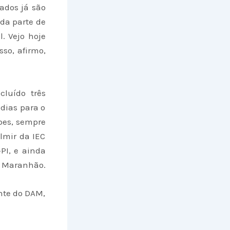
ados já são
 da parte de
. Vejo hoje
so, afirmo,
cluído três
 dias para o
pes, sempre
lmir da IEC
PI, e ainda
o Maranhão.
nte do DAM,