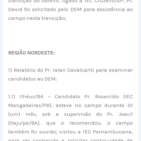
transição do obreiro, ligado a IEC Cruzeiro/SP; Pr.
David foi solicitado pelo DEM para assistência ao
campo nesta transição;
REGIÃO NORDESTE:
1) Relatório do Pr. Ialan Cavalcanti para examinar
candidatos ao DEM:
1.1) Ilhéus/BA – Candidato Pr. Rosenildo (IEC
Mangabeiras/PB), esteve no campo durante 01
(um) mês, sob a supervisão do Pr. Joacil
(Itajuípe/BA), que o recomendou, o campo
também foi ouvido; visitou a IEC Pernambucana,
para ser conhecido e solicitar continuidade de